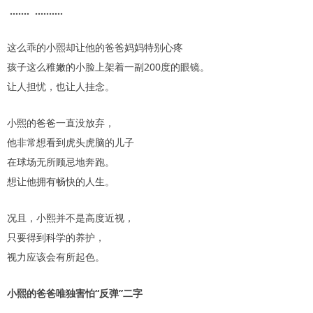
....... ..........
这么乖的小熙却让他的爸爸妈妈特别心疼
孩子这么稚嫩的小脸上架着一副200度的眼镜。
让人担忧，也让人挂念。
小熙的爸爸一直没放弃，
他非常想看到虎头虎脑的儿子
在球场无所顾忌地奔跑。
想让他拥有畅快的人生。
况且，小熙并不是高度近视，
只要得到科学的养护，
视力应该会有所起色。
小熙的爸爸唯独害怕“反弹”二字