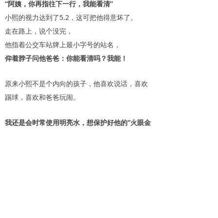
“阿姨，你再指往下一行，我能看清”
小熙的视力达到了5.2，这可把他得意坏了。
走在路上，说个没完，
他指着公交车站牌上最小字号的站名，
仰着脖子问他爸爸：你能看清吗？我能！
原来小熙不是个内向的孩子，他喜欢说话，喜欢
踢球，喜欢和爸爸玩闹。
我还是会时常使用明亮水，想保护好他的“火眼金
睛”
每个月，小熙的爸爸都会带小熙来测视力，
两年
过去了，小熙的视力依然保持在5.1左右，
来明亮
未来测视力成为小熙最有把握的考试项目。小熙
爸爸担心的事情，没有发生，即便小熙在疫情期
间，每天都在家偷偷看一个下午的电视。（明亮