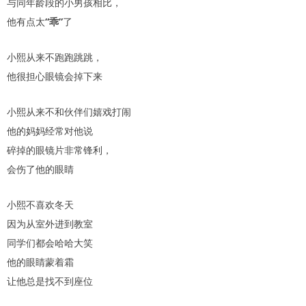
与同年龄段的小男孩相比，
他有点太
“乖”
了
小熙从来不跑跑跳跳，
他很担心眼镜会掉下来
小熙从来不和伙伴们嬉戏打闹
他的妈妈经常对他说
碎掉的眼镜片非常锋利，
会伤了他的眼睛
小熙不喜欢冬天
因为从室外进到教室
同学们都会哈哈大笑
他的眼睛蒙着霜
让他总是找不到座位