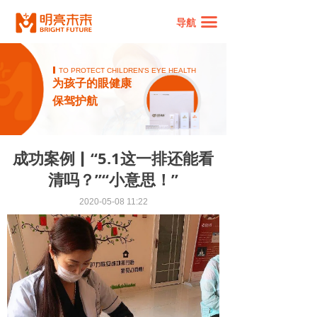
网站首页
끀
导航
明星产品
TO PROTECT CHILDREN'S EYE HEALTH
品牌故事
为孩子的眼健康
保驾护航
品牌资讯
家庭眼保健师专区
成功案例▏“5.1这一排还能看
加盟专区
清吗？”“小意思！”
联系我们
2020-05-08
11:22
线下门店